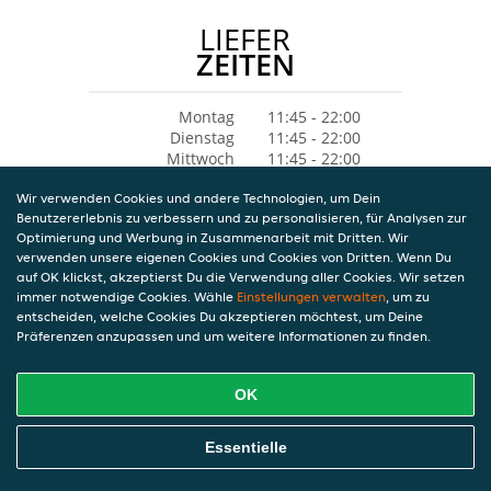
LIEFER
ZEITEN
Montag
11:45 - 22:00
Dienstag
11:45 - 22:00
Mittwoch
11:45 - 22:00
Donnerstag
11:45 - 22:00
Wir verwenden Cookies und andere Technologien, um Dein
Freitag
11:45 - 22:00
Benutzererlebnis zu verbessern und zu personalisieren, für Analysen zur
Samstag
12:00 - 22:00
Optimierung und Werbung in Zusammenarbeit mit Dritten. Wir
Sonntag
12:00 - 21:00
verwenden unsere eigenen Cookies und Cookies von Dritten. Wenn Du
auf OK klickst, akzeptierst Du die Verwendung aller Cookies. Wir setzen
immer notwendige Cookies. Wähle
Einstellungen verwalten
, um zu
entscheiden, welche Cookies Du akzeptieren möchtest, um Deine
Präferenzen anzupassen und um weitere Informationen zu finden.
OK
Essentielle